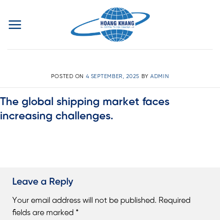
Skip
to
content
POSTED ON
4 SEPTEMBER, 2025
BY
ADMIN
The global shipping market faces
increasing challenges.
Leave a Reply
Your email address will not be published.
Required
fields are marked
*