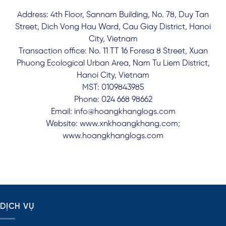
Address: 4th Floor, Sannam Building, No. 78, Duy Tan
Street, Dich Vong Hau Ward, Cau Giay District, Hanoi
City, Vietnam
Transaction office: No. 11 TT 16 Foresa 8 Street, Xuan
Phuong Ecological Urban Area, Nam Tu Liem District,
Hanoi City, Vietnam
MST: 0109843985
Phone: 024 668 98662
Email: info@hoangkhanglogs.com
Website: www.xnkhoangkhang.com;
www.hoangkhanglogs.com
DỊCH VỤ