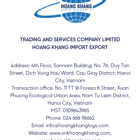
TRADING AND SERVICES COMPANY LIMITED
HOANG KHANG IMPORT EXPORT
Address: 4th Floor, Sannam Building, No. 78, Duy Tan
Street, Dich Vong Hau Ward, Cau Giay District, Hanoi
City, Vietnam
Transaction office: No. 11 TT 16 Foresa 8 Street, Xuan
Phuong Ecological Urban Area, Nam Tu Liem District,
Hanoi City, Vietnam
MST: 0109843985
Phone: 024 668 98662
Email: info@hoangkhanglogs.com
Website: www.xnkhoangkhang.com;