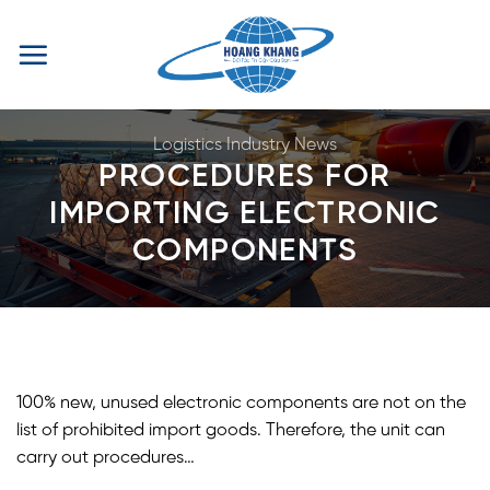
Skip
to
content
Logistics Industry News
PROCEDURES FOR
IMPORTING ELECTRONIC
COMPONENTS
100% new, unused electronic components are not on the
list of prohibited import goods. Therefore, the unit can
carry out procedures…