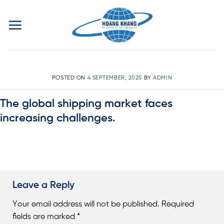
Skip
to
content
POSTED ON
4 SEPTEMBER, 2025
BY
ADMIN
The global shipping market faces
increasing challenges.
Leave a Reply
Your email address will not be published.
Required
fields are marked
*