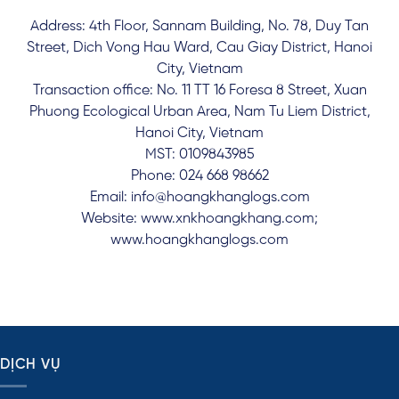
Address: 4th Floor, Sannam Building, No. 78, Duy Tan
Street, Dich Vong Hau Ward, Cau Giay District, Hanoi
City, Vietnam
Transaction office: No. 11 TT 16 Foresa 8 Street, Xuan
Phuong Ecological Urban Area, Nam Tu Liem District,
Hanoi City, Vietnam
MST: 0109843985
Phone: 024 668 98662
Email: info@hoangkhanglogs.com
Website: www.xnkhoangkhang.com;
www.hoangkhanglogs.com
DỊCH VỤ